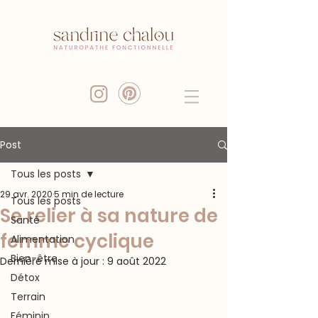
Post
Tous les posts
29 avr. 2020
5 min de lecture
Tous les posts
Se relier à sa nature de
Santé
femme cyclique
Alimentation
Bien-être
Dernière mise à jour :
9 août 2022
Détox
Terrain
Féminin