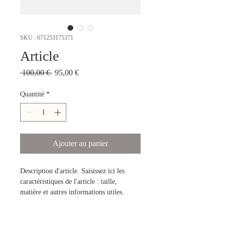
SKU : 671253175371
Article
Prix
Prix
 100,00 € 
95,00 €
original
promotionnel
Quantité
*
Ajouter au panier
Description d'article. Saisissez ici les 
caractéristiques de l'article : taille, 
matière et autres informations utiles.
DÉTAILS D'ARTICLE