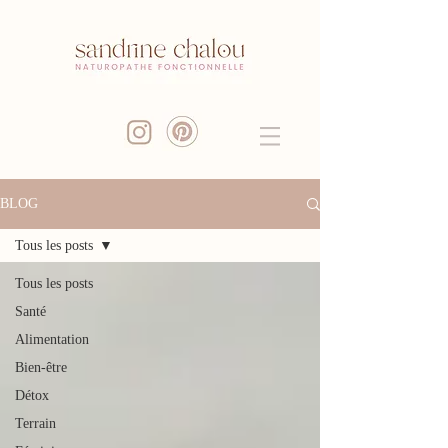
BLOG
Tous les posts
Tous les posts
Santé
Alimentation
Bien-être
Détox
Terrain